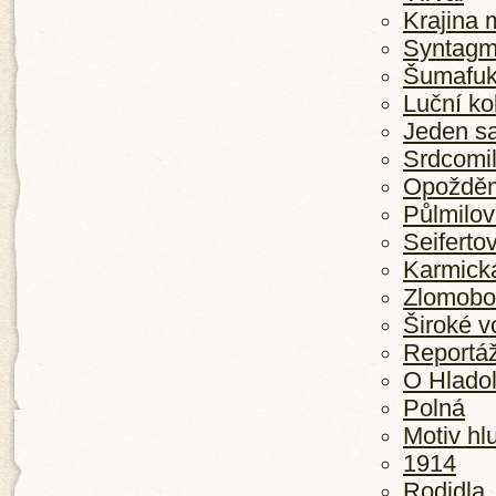
Krajina 
Syntagm
Šumafu
Luční ko
Jeden s
Srdcomi
Opožděn
Půlmilov
Seiferto
Karmick
Zlomobo
Široké v
Reportáž
O Hlado
Polná
Motiv hl
1914
Rodidla