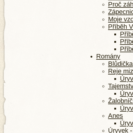
Proč zá
Zápecnic
Moje vzo
Příběh V
Příb
Příb
Příb
Romány
Blůdička
Reje miz
Úryv
Tajemstv
Úryv
Žalobní
Úryv
Anes
Úryv
Úryvek -