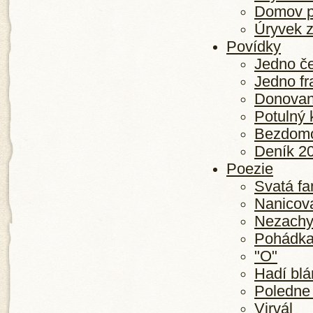
Domov p
Úryvek z
Povídky
Jedno če
Jedno fr
Donovan
Potulný 
Bezdom
Deník 20
Poezie
Svatá fa
Nanicova
Nezachyt
Pohádka
"O"
Hadí blá
Poledne
Virvál