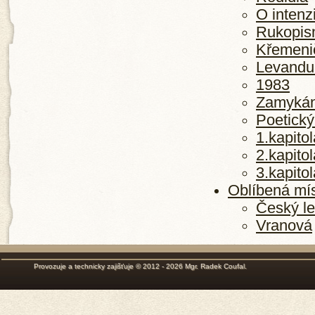
O inten
Rukopis
Křemeni
Levandu
1983
Zamykání
Poetický
1.kapitol
2.kapitol
3.kapitol
Oblíbená mí
Český l
Vranová
Provozuje a technicky zajišťuje © 2012 - 2026
Mgr. Radek Coufal
.