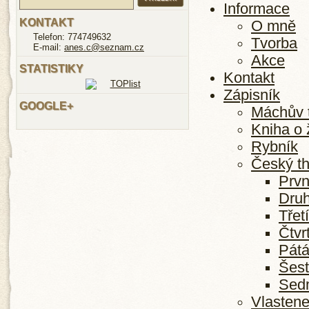
Informace
KONTAKT
O mně
Telefon: 774749632
Tvorba
E-mail:
anes.c@seznam.cz
Akce
STATISTIKY
Kontakt
Zápisník
GOOGLE+
Máchův t
Kniha o 
Rybník
Český th
Prvn
Dru
Třet
Čtvr
Pátá
Šest
Sed
Vlastene