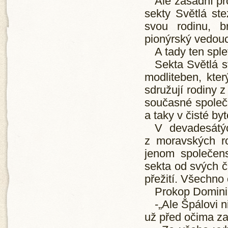
Ale zásadní pr
sekty Světlá st
svou rodinu, b
pionýrský vedouc
A tady ten sple
Sekta Světlá 
modliteben, kte
sdružují rodiny z
současné společn
a taky v čisté by
V devadesátý
z moravských ro
jenom společens
sekta od svých č
přežití. Všechno 
Prokop Dominik
-„Ale Špálovi n
už před očima za