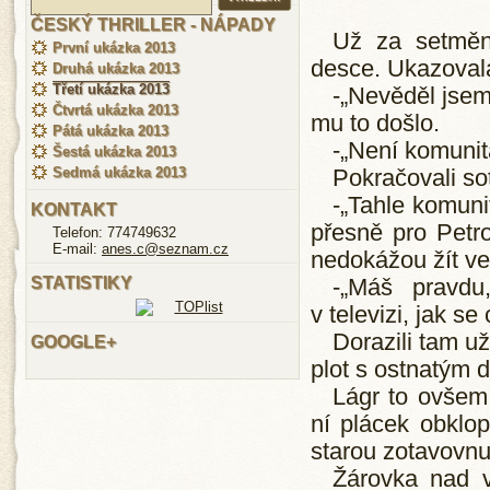
ČESKÝ THRILLER - NÁPADY
Už za setmění
První ukázka 2013
desce. Ukazovala
Druhá ukázka 2013
Třetí ukázka 2013
-„Nevěděl jsem,
Čtvrtá ukázka 2013
mu to došlo.
Pátá ukázka 2013
-„Není komunit
Šestá ukázka 2013
Sedmá ukázka 2013
Pokračovali so
-„Tahle komuni
KONTAKT
přesně pro Petron
Telefon: 774749632
E-mail:
anes.c@seznam.cz
nedokážou žít ve
STATISTIKY
-„Máš pravdu,
v televizi, jak s
Dorazili tam už
GOOGLE+
plot s ostnatým 
Lágr to ovšem 
ní plácek obklop
starou zotavovn
Žárovka nad v