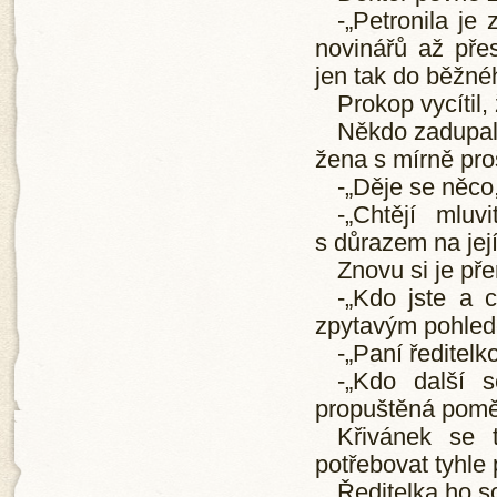
-„Petronila je 
novinářů až přes
jen tak do běžné
Prokop vycítil,
Někdo zadupal 
žena s mírně pro
-„Děje se něco
-„Chtějí mluvi
s důrazem na její
Znovu si je pře
-„Kdo jste a 
zpytavým pohle
-„Paní ředitelk
-„Kdo další 
propuštěná poměr
Křivánek se 
potřebovat tyhle 
Ředitelka ho s