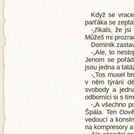
Když se vrace
parťáka se zeptal
-„říkals, že j
Můžeš mi prozradi
Dominik zastav
-„Ale, to nest
Jenom se pořád n
jsou jedna a tatá
-„Tos musel br
v něm týrání dě
svobody a jedna
odborníci si s tím
-„A všechno po
Špála. Ten člově
vedoucí a konstr
na kompresory a 