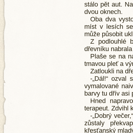
stálo pět aut. Na
dvou oknech.
Oba dva vystou
míst v lesích se
může působit ukli
Z podlouhlé 
dřevníku nabrala 
Plaše se na n
tmavou pleť a vý
Zatloukli na d
-„Dál!“ ozval
vymalované naivn
barvy tu dřív as
Hned napravo
terapeut. Zdvihl 
-„Dobrý večer,
zůstaly překva
křesťanský mladý