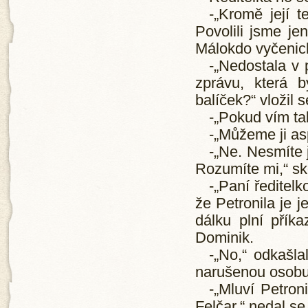
-„Kromě její t
Povolili jsme je
Málokdo vyčenicha
-„Nedostala v 
zprávu, která b
balíček?“ vložil 
-„Pokud vím tak
-„Můžeme ji as
-„Ne. Nesmíte j
Rozumíte mi,“ sk
-„Paní ředitelk
že Petronila je 
dálku plní přík
Dominik.
-„No,“ odkašla
narušenou osobu d
-„Mluví Petron
Felčar,“ nedal se