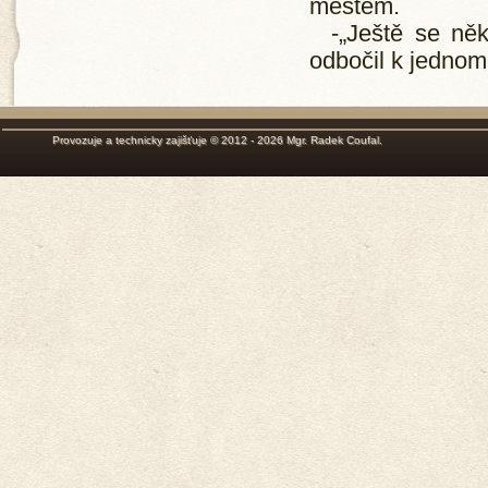
městem.
-„Ještě se ně
odbočil k jednom
Provozuje a technicky zajišťuje © 2012 - 2026
Mgr. Radek Coufal
.