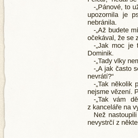
-„Pánové, to už
upozornila je p
nebránila.
-„Až budete mí
očekával, že se 
-„Jak moc je 
Dominik.
-„Tady vlky nem
-„A jak často 
nevrátí?“
-„Tak několik 
nejsme vězení. P
-„Tak vám dě
z kanceláře na 
Než nastoupili
nevystrčí z někte