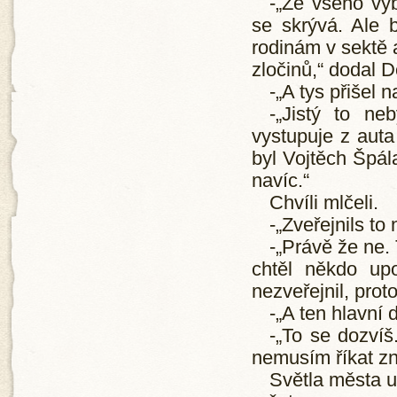
-„Ze všeho vyb
se skrývá. Ale 
rodinám v sektě a
zločinů,“ dodal 
-„A tys přišel 
-„Jistý to ne
vystupuje z auta
byl Vojtěch Špál
navíc.“
Chvíli mlčeli.
-„Zveřejnils to
-„Právě že ne.
chtěl někdo upo
nezveřejnil, prot
-„A ten hlavní 
-„To se dozvíš
nemusím říkat zn
Světla města už