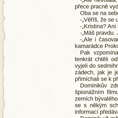
-„Ale nevolala
přece pracně vy
Oba se na sebe
-„Věříš, že se 
-„Kristina? An
-„Máš pravdu. 
-„Ale i časov
kamarádce Prok
Pak vzpomínal
tenkrát chtěli o
vyjeli do sedmih
zádech, jak je j
přimíchali se k 
Dominikův zdr
špionážním filmu
zemích bývalého 
se s někým schá
informací předáv