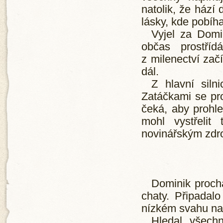
natolik, že hází
lásky, kde pobíhaj
Vyjel za Domi
občas prostříd
z milenectví zač
dál.
Z hlavní siln
Zatáčkami se pro
čeká, aby prohle
mohl vystřelit
novinářským zdroj
Dominik prochá
chaty. Připadal
nízkém svahu nap
Hledal všech