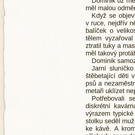
Dominik už měl
měl malou odmě
Když se objevi
v ruce, nejdřív n
balíček o velik
tělem vyzařoval
ztratil tuky a ma
měl takový protá
Dominik samozř
Jarní sluníčk
štěbetající děti 
psů a nezaměstn
metaři uklízet n
Potřebovali 
diskrétní kavárn
výrazem typické 
stolku seděl muž
ke kávě. A krom