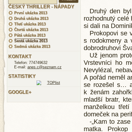
ČESKÝ THRILLER - NÁPADY
Druhý den byl 
První ukázka 2013
rozhodnutý celé 
Druhá ukázka 2013
Třetí ukázka 2013
si dali na Domin
Čtvrtá ukázka 2013
Prokopovi se 
Pátá ukázka 2013
s rodokmeny a v
Šestá ukázka 2013
Sedmá ukázka 2013
dobrodruhovi Šva
Už jenom prot
KONTAKT
Vrstevníci ho m
Telefon: 774749632
E-mail:
anes.c@seznam.cz
Nevylézal, nebav
STATISTIKY
A pořád neměl ani
se rozešel s… a
k ženám zahořkl
GOOGLE+
mladší bratr, kt
manželkou třetí
domeček na perife
-„Kam to zase
matka. Prokop 