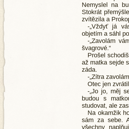
Nemyslel na bud
Stokrát přemýšle
zvítězila a Proko
-„Vždyť já v
objetím a sáhl po
-„Zavolám vám
švagrové.“
Prošel schodišt
až matka sejde se
záda.
-„Zítra zavolám,
Otec jen zvráti
-„Jo jo, měj s
budou s matkou
studovat, ale zas
Na okamžik ho 
sám za sebe. A
všechny naplňuj