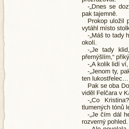
-„Dnes se doz
pak tajemně.
Prokop uložil
vytáhl místo stol
-„Máš to tady 
okolí.
-„Je tady kli
přemýšlím,“ přik
-„A kolik lidí 
-„Jenom ty, pa
ten lukostřelec…
Pak se oba Do
viděl Felčara v 
-„Co Kristin
tlumených tónů le
-„Je čím dál h
rozverný pohled.