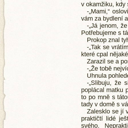
v okamžiku, kdy 
-„Mami,“ oslovil
vám za bydlení a
-„Já jenom, že
Potřebujeme s t
Prokop znal tyh
-„Tak se vrátí
které cpal nějak
Zarazil se a pos
-„Že tobě nejví
Uhnula pohled
-„Slibuju, že
poplácal matku p
to po mně s táto
tady v domě s v
Zalesklo se jí 
praktičtí lidé j
svého. Neprakt