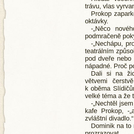
trávu, vlas vyrvan
Prokop zaparko
oktávky.
-„Něco novéh
podmračeně poký
-„Nechápu, pro
teatrálním způso
pod dveře nebo 
nápadné. Proč po
Dali si na ži
větvemi čerstv
k oběma Slídičům
velké téma a že
-„Nechtěl jsem
kafe Prokop, -„
zvláštní divadlo.“
Dominik na to 
prozrazovat.