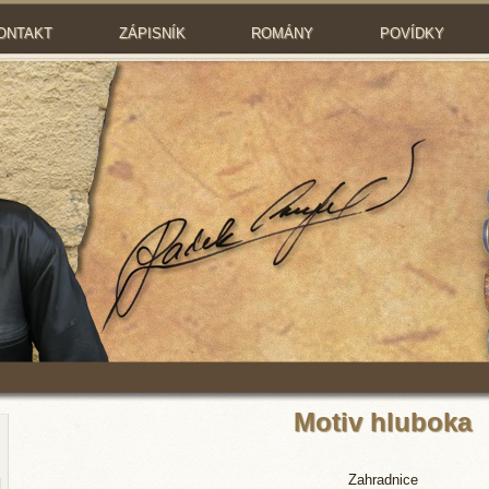
ONTAKT
ZÁPISNÍK
ROMÁNY
POVÍDKY
Motiv hluboka
Zahradnice