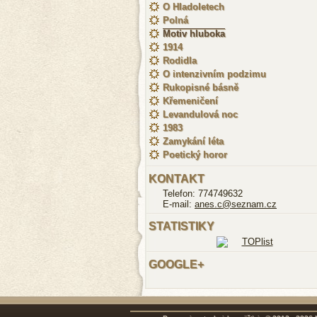
O Hladoletech
Polná
Motiv hluboka
1914
Rodidla
O intenzivním podzimu
Rukopisné básně
Křemeničení
Levandulová noc
1983
Zamykání léta
Poetický horor
KONTAKT
Telefon: 774749632
E-mail:
anes.c@seznam.cz
STATISTIKY
GOOGLE+