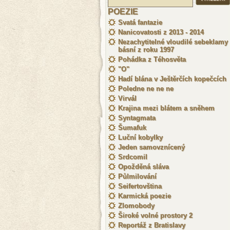
POEZIE
Svatá fantazie
Nanicovatosti z 2013 - 2014
Nezachytitelné vloudilé sebeklamy
básní z roku 1997
Pohádka z Téhosvěta
"O"
Hadí blána v Ještěrčích kopečcích
Poledne ne ne ne
Virvál
Krajina mezi blátem a sněhem
Syntagmata
Šumafuk
Luční kobylky
Jeden samovznícený
Srdcomil
Opožděná sláva
Půlmilování
Seifertovština
Karmická poezie
Zlomobody
Široké volné prostory 2
Reportáž z Bratislavy