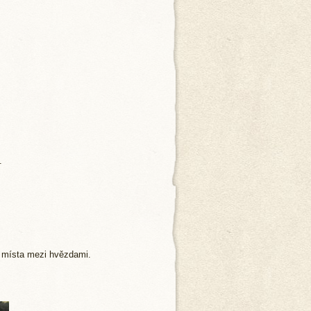
.
.
á místa mezi hvězdami.