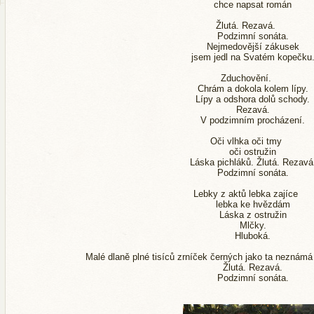
chce napsat román
Žlutá. Rezavá.
Podzimní sonáta.
Nejmedovější zákusek
jsem jedl na Svatém kopečku
Zduchovění.
Chrám a dokola kolem lípy.
Lípy a odshora dolů schody.
Rezavá.
V podzimním procházení.
Oči vlhka oči tmy
oči ostružin
Láska pichláků. Žlutá. Rezavá
Podzimní sonáta.
Lebky z aktů lebka zajíce
lebka ke hvězdám
Láska z ostružin
Mlčky.
Hluboká.
Malé dlaně plné tisíců zrníček černých jako ta neznám
Žlutá. Rezavá.
Podzimní sonáta.