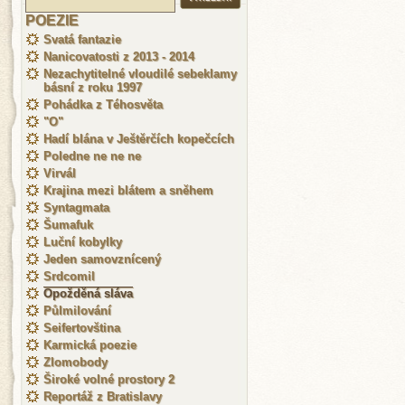
POEZIE
Svatá fantazie
Nanicovatosti z 2013 - 2014
Nezachytitelné vloudilé sebeklamy
básní z roku 1997
Pohádka z Téhosvěta
"O"
Hadí blána v Ještěrčích kopečcích
Poledne ne ne ne
Virvál
Krajina mezi blátem a sněhem
Syntagmata
Šumafuk
Luční kobylky
Jeden samovznícený
Srdcomil
Opožděná sláva
Půlmilování
Seifertovština
Karmická poezie
Zlomobody
Široké volné prostory 2
Reportáž z Bratislavy