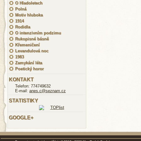
O Hladoletech
Polná
Motiv hluboka
1914
Rodidla
O intenzivním podzimu
Rukopisné básně
Křemeničení
Levandulová noc
1983
Zamykání léta
Poetický horor
KONTAKT
Telefon: 774749632
E-mail:
anes.c@seznam.cz
STATISTIKY
GOOGLE+